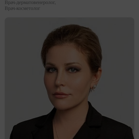
Врач-дерматовенеролог,
Врач-косметолог