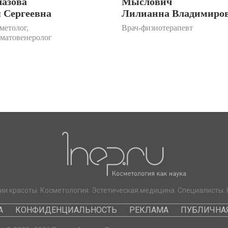
лазова
Мыслович
 Сергеевна
Лилианна Владимиро
метолог,
Врач-физиотерапевт
рматовенеролог
ии красоты. Косметология. Эстетическая медицина. Специалисты. 
А
КОНФИДЕНЦИАЛЬНОСТЬ
РЕКЛАМА
ПУБЛИЧНАЯ