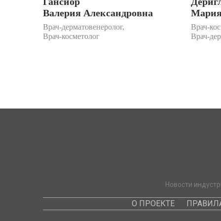
Гансиор
Дериг
Валерия Александровна
Мария
Врач-дерматовенеролог,
Врач-кос
Врач-косметолог
Врач-де
Новости индустр
О ПРОЕКТЕ
ПРАВИЛ