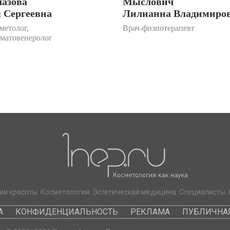
лазова
Мыслович
 Сергеевна
Лилианна Владимиро
метолог,
Врач-физиотерапевт
рматовенеролог
ии красоты. Косметология. Эстетическая медицина. Специалисты. 
А
КОНФИДЕНЦИАЛЬНОСТЬ
РЕКЛАМА
ПУБЛИЧНАЯ