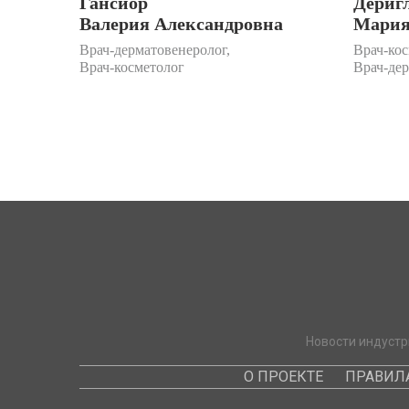
Гансиор
Дериг
Валерия Александровна
Мария
Врач-дерматовенеролог,
Врач-кос
Врач-косметолог
Врач-де
Новости индустр
О ПРОЕКТЕ
ПРАВИЛ