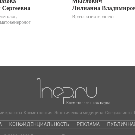
лазова
Мыслович
 Сергеевна
Лилианна Владимиро
метолог,
Врач-физиотерапевт
рматовенеролог
ии красоты. Косметология. Эстетическая медицина. Специалисты. 
А
КОНФИДЕНЦИАЛЬНОСТЬ
РЕКЛАМА
ПУБЛИЧНАЯ