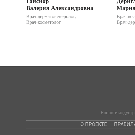
Гансиор
Дериг
Валерия Александровна
Мария
Врач-дерматовенеролог,
Врач-кос
Врач-косметолог
Врач-де
Новости индустр
О ПРОЕКТЕ
ПРАВИЛ