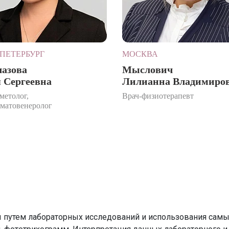
ПЕТЕРБУРГ
МОСКВА
лазова
Мыслович
 Сергеевна
Лилианна Владимиро
метолог,
Врач-физиотерапевт
рматовенеролог
ы путем лабораторных исследований и использования сам