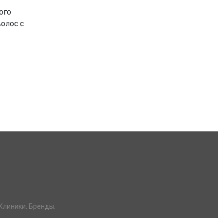
ого
олос с
Клиники. Бренды.