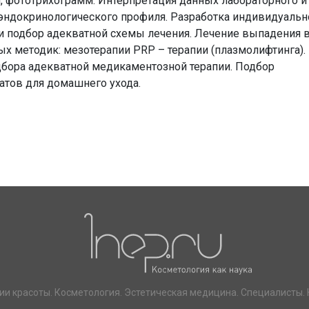
, фототрихограмм. Интерпретация данных лабораторного и
 эндокринологического профиля. Разработка индивидуальн
 и подбор адекватной схемы лечения. Лечение выпадения в
методик: мезотерапии PRP – терапии (плазмолифтинга).
дбора адекватной медикаментозной терапии. Подбор
атов для домашнего ухода.
ии красоты. Косметология. Эстетическая медицина. Специалисты. 