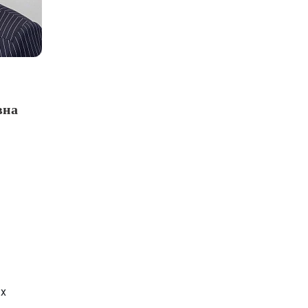
вна
ых