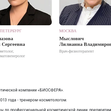
ПЕТЕРБУРГ
МОСКВА
лазова
Мыслович
 Сергеевна
Лилианна Владимиро
метолог,
Врач-физиотерапевт
рматовенеролог
етической компании «БИОСФЕРА».
2013 года - тренером-косметологом.
ы по профессиональной косметической линии, препаратам