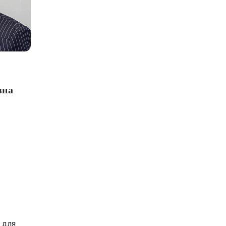
вна
 для