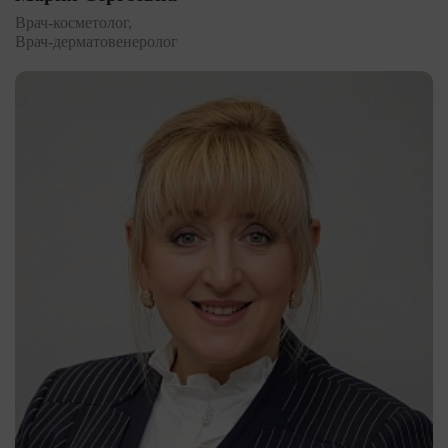
Врач-косметолог,
Врач-дерматовенеролог