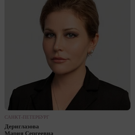
САНКТ-ПЕТЕРБУРГ
Дериглазова
Мария Сергеевна