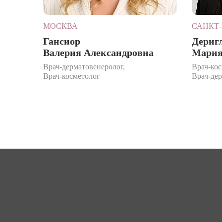
МОСКВА
САНКТ-
Гансиор
Дериг
Валерия Александровна
Мария
Врач-дерматовенеролог,
Врач-кос
Врач-косметолог
Врач-де