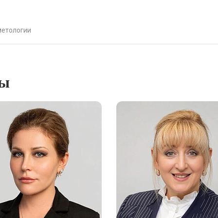
метологии
ты