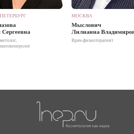
ПЕТЕРБУРГ
МОСКВА
лазова
Мыслович
 Сергеевна
Лилианна Владимиро
метолог,
Врач-физиотерапевт
рматовенеролог