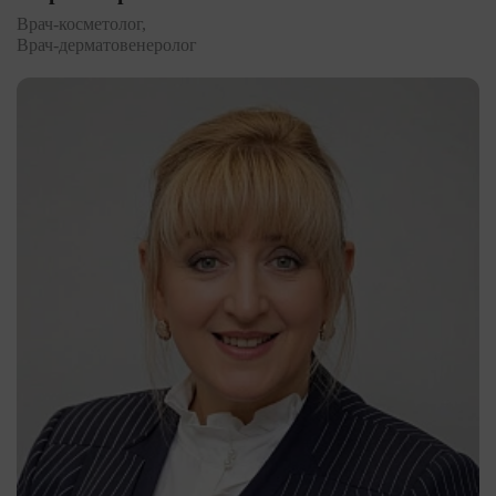
Врач-косметолог,
Врач-дерматовенеролог