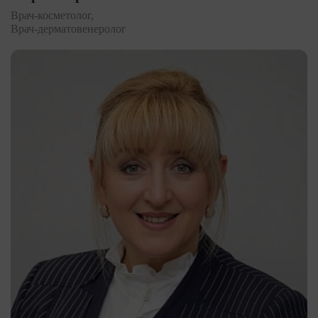
Врач-косметолог,
Врач-дерматовенеролог