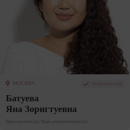
МОСКВА
ПРОВЕРЕНО
1NEP
Батуева
Яна Зоригтуевна
Врач-косметолог, Врач-дерматовенеролог