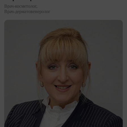
Врач-косметолог,
Врач-дерматовенеролог