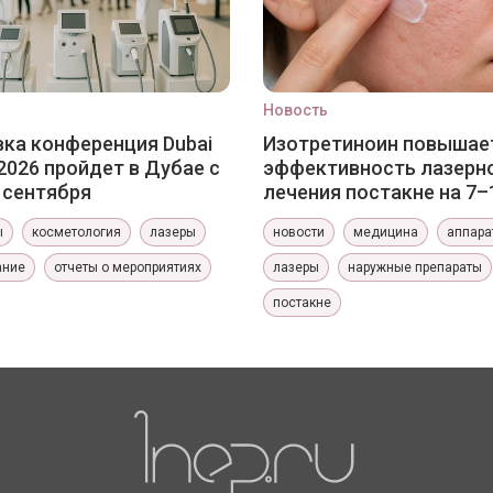
Новость
ка конференция Dubai
Изотретиноин повышае
2026 пройдет в Дубае с
эффективность лазерн
0 сентября
лечения постакне на 7–
ы
косметология
лазеры
новости
медицина
аппара
ание
отчеты о мероприятиях
лазеры
наружные препараты
постакне