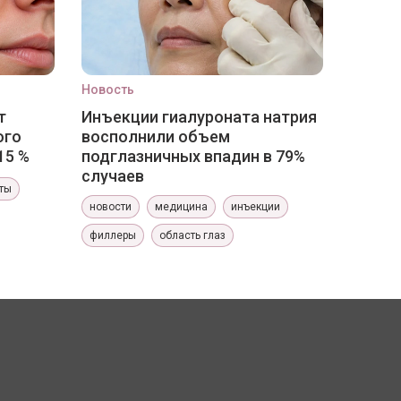
Новость
т
Инъекции гиалуроната натрия
ого
восполнили объем
15 %
подглазничных впадин в 79%
случаев
ты
новости
медицина
инъекции
филлеры
область глаз