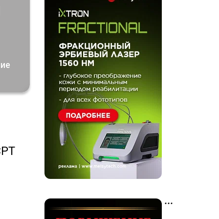
я
ние
CPT