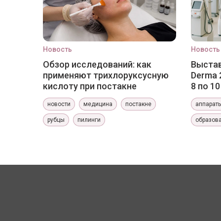
Новость
Новость
Обзор исследований: как
Выстав
применяют трихлоруксусную
Derma 
кислоту при постакне
8 по 1
новости
медицина
постакне
аппарат
рубцы
пилинги
образов