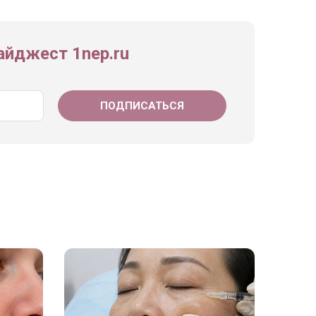
йджест 1nep.ru