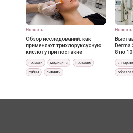
Новость
Новость
Обзор исследований: как
Выстав
применяют трихлоруксусную
Derma 
кислоту при постакне
8 по 1
новости
медицина
постакне
аппарат
рубцы
пилинги
образов