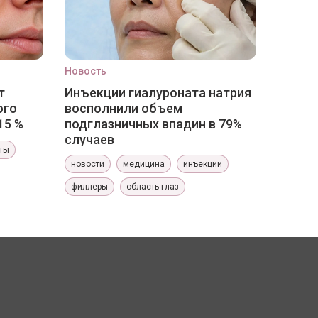
Новость
т
Инъекции гиалуроната натрия
ого
восполнили объем
15 %
подглазничных впадин в 79%
случаев
ты
новости
медицина
инъекции
филлеры
область глаз