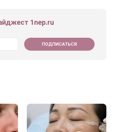
йджест 1nep.ru