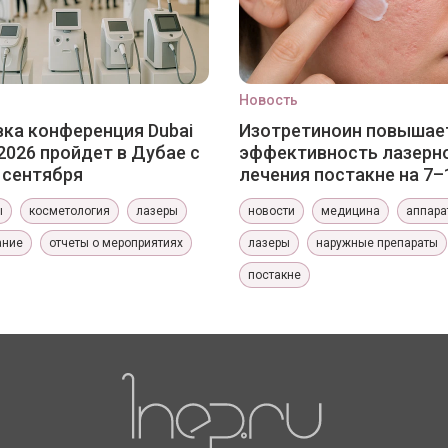
Новость
ка конференция Dubai
Изотретиноин повышае
2026 пройдет в Дубае с
эффективность лазерн
0 сентября
лечения постакне на 7–
ы
косметология
лазеры
новости
медицина
аппара
ание
отчеты о мероприятиях
лазеры
наружные препараты
постакне