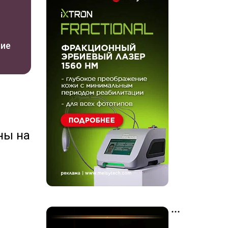
ние
ны на