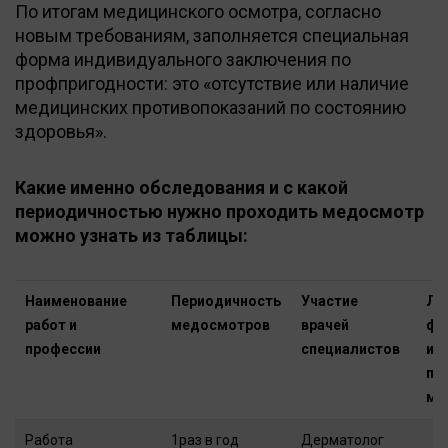
По итогам медицинского осмотра, согласно
новым требованиям, заполняется специальная
форма индивидуального заключения по
профпригодности: это «отсутствие или наличие
медицинских противопоказаний по состоянию
здоровья».
Какие именно обследования и с какой
периодичностью нужно проходить медосмотр
можно узнать из таблицы:
Наименование
Периодичность
Участие
Ла
работ и
медосмотров
врачей
фу
профессии
специалистов
ис
пр
ме
Работа
1раз в год
Дерматолог