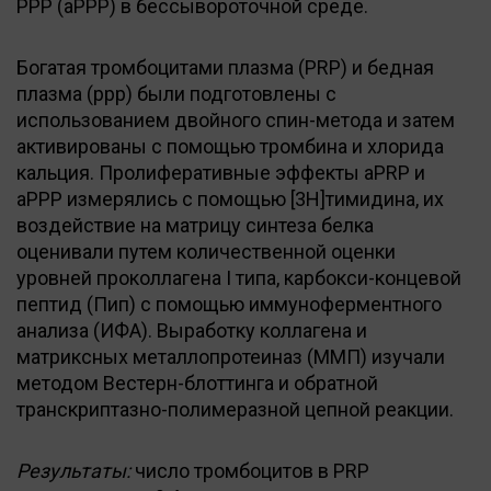
PPP (aPPP) в бессывороточной среде.
Богатая тромбоцитами плазма (PRP) и бедная
плазма (ррр) были подготовлены с
использованием двойного спин-метода и затем
активированы с помощью тромбина и хлорида
кальция. Пролиферативные эффекты aPRP и
aPPP измерялись с помощью [3Н]тимидина, их
воздействие на матрицу синтеза белка
оценивали путем количественной оценки
уровней проколлагена I типа, карбокси-концевой
пептид (Пип) с помощью иммуноферментного
анализа (ИФА). Выработку коллагена и
матриксных металлопротеиназ (ММП) изучали
методом Вестерн-блоттинга и обратной
транскриптазно-полимеразной цепной реакции.
Результаты:
число тромбоцитов в PRP