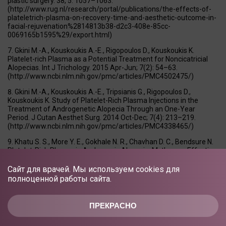
plastic surgery. 38, 5: 1057–1063.
(http://www.rug.nl/research/portal/publications/the-effects-of-
plateletrich-plasma-on-recovery-time-and-aesthetic-outcome-in-
facial-rejuvenation%2814813b38-d2c3-408e-85cc-
0069165b1595%29/export.html)
Gkini M.-A., Kouskoukis A.-E., Rigopoulos D., Kouskoukis K.
Platelet-rich Plasma as a Potential Treatment for Noncicatricial
Alopecias. Int J Trichology. 2015 Apr-Jun; 7(2): 54–63.
(http://www.ncbi.nlm.nih.gov/pmc/articles/PMC4502475/)
Gkini M.-A., Kouskoukis A.-E., Tripsianis G., Rigopoulos D.,
Kouskoukis K. Study of Platelet-Rich Plasma Injections in the
Treatment of Androgenetic Alopecia Through an One-Year
Period. J Cutan Aesthet Surg. 2014 Oct-Dec; 7(4): 213–219.
(http://www.ncbi.nlm.nih.gov/pmc/articles/PMC4338465/)
Khatu S. S., More Y. E., Gokhale N. R., Chavhan D. C., Bendsure N.
Platelet-Rich Plasma in Androgenic Alopecia: Myth or an Effective
Tool. J Cutan Aesthet Surg. 2014 Apr-Jun; 7(2): 107–110.
(http://www.ncbi.nlm.nih.gov/pmc/articles/PMC4134641/)
Сайт для врачей. Мы используем cookies для
полноценной работы сайта.
Singh S. Role of platelet-rich plasma in chronic alopecia areata:
Our centre experience. Indian J Plast Surg. 2015 Jan-Apr; 48(1):
57–59. (http://www.ncbi.nlm.nih.gov/pmc/articles/PMC4413492/)
ПРЕКРАСНО