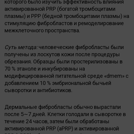
которого было изучить эффективность влияния
активированной PRP (богатой тромбоцитами
плазмы) и PPP (бедной тромбоцитами плазмы) на
стимуляцию фибробластов и ремоделирование
межклеточного пространства.
Суть метода:
человеческие фибробласты были
получены из лоскутов кожи после процедуры
обрезания. Образцы были простерилизованы в
70 % этаноле и инкубированы на
модифицированной питательной среде «dmem» с
добавлением 10 % эмбриональной бычьей
сыворотки и антибиотиков.
Дермальные фибробласты обычно вырастали
после 5∼7 дней. Клетки голодали в сыворотке в
течение 24 часов, затем были обработаны
активированной PRP (aPRP) и активированной