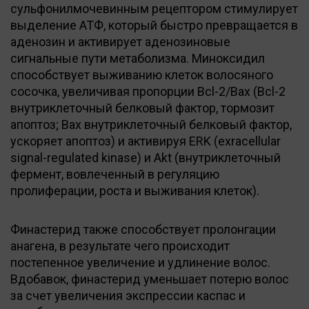
сульфонилмочевинным рецептором стимулирует
выделение АТФ, который быстро превращается в
аденозин и активирует аденозиновые
сигнальные пути метаболизма. Миноксидил
способствует выживанию клеток волосяного
сосочка, увеличивая пропорции Bcl-2/Bax (Bcl-2
внутриклеточный белковый фактор, тормозит
апоптоз; Bax внутриклеточный белковый фактор,
ускоряет апоптоз) и активируя ERK (exracellular
signal-regulated kinase) и Akt (внутриклеточный
фермент, вовлеченный в регуляцию
пролиферации, роста и выживания клеток).
Финастерид также способствует пролонгации
анагена, в результате чего происходит
постепенное увеличение и удлинение волос.
Вдобавок, финастерид уменьшает потерю волос
за счет увеличения экспрессии каспас и