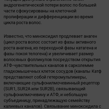
андрогенетической потери волос по большей
части сфокусированы на клеточной
пролиферации и дифференциации во время
цикла роста волос.
Известно, что миноксидил продлевает анаген
(цикл роста волос состоит из фазы активного
роста анагена, из переходной фазы катагена и
фазы покоя телогена) и увеличивает размер
волосяных фолликулов посредством открытия
АТФ-чувствительных каналов в сарколемме
гладкомышечных клеток сосудов (каналы Катф
представляют собой гетеромультимеры,
включающие сульфонилмочевинный рецептор
(SUR1, SUR2A или SUR2B), связывающий
сульфонилмочевину и АТФ, и небольшую
субъединицу, принадлежащую семейству
калиевых каналов). Связывание миноксидила с