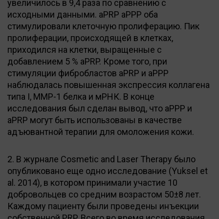
увеличилось в 9,4 раза по сравнению с
исходными данными. aPRP aPPP оба
стимулировали клеточную пролиферацию. Пик
пролиферации, происходящей в клетках,
приходился на клетки, выращенные с
добавлением 5 % aPRP. Кроме того, при
стимуляции фибробластов aPRP и aPPP
наблюдалась повышенная экспрессия коллагена
типа I, ММР-1 белка и мРНК. В конце
исследования был сделан вывод, что aPPP и
aPRP могут быть использованы в качестве
адъювантной терапии для омоложения кожи.
2. В журнале Cosmetic and Laser Therapy было
опубликовано еще одно исследование (Yuksel et
al. 2014), в котором принимали участие 10
добровольцев со средним возрастом 50±8 лет.
Каждому пациенту были проведены инъекции
собственной PRP. Всего во время исследования