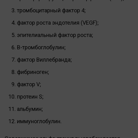
тромбоцитарный фактор 4;
фактор роста эндотелия (VEGF);
эпителиальный фактор роста;
В-тромбоглобулин;
фактор Виллебранда;
фибриноген;
фактор V;
протеин S;
альбумин;
иммуноглобулин.