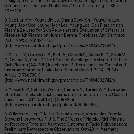
Kligman A. M. The comparative histopathology of male-pattern
baldness and senescent baldness // Clin. Dermatolog. 1988; 6:
108–118.
Dae Hun Kim, Young Jin Je, Chang Deok Kim, Young Ho Lee,
Young Joon Seo, Jeung Hoon Lee, Young Lee. Can Platelet-rich
Plasma Be Used for Skin Rejuvenation? Evaluation of Effects of
Platelet-rich Plasma on Human Dermal Fibroblast. Ann Dermatol.
2011. Nov; 23(4): 424–431.
(http://www.ncbi.nlm.nih.gov/pmc/articles/PMC3229934/)
Cervelli V., Garcovich S., Bielli A., Cervelli G., Curcio B. C., Scioli M.
G., Orlandi A., Genti P. The Effect of Autologous Activated Platelet
Rich Plasma (AA-PRP) Injection on Pattern Hair Loss: Clinical and
Histomorphometric Evaluation. Biomed Res Int. 2014. (2014);
Article ID 760709: 9.
(http://www.ncbi.nlm.nih.gov/pmc/articles/PMC4032742/)
Yuksel E. P., Sahin G., Aydin F., Senturk N., Turanli A. Y. Evaluation
of effects of platelet-rich plasma on human facial skin. J Cosmet
Laser Ther. 2014. Oct;16 (5):206–208.
(http://www.ncbi.nlm.nih.gov/pubmed/25065381)
Willemsen Joep C. N., Lei Berend van der, Vermeulen Karin M.,
Stevens Hieronymus P. J. D. The Effects of Platelet-Rich Plasma
on Recovery Time and Aesthetic Outcome in Facial Rejuvenation:
Preliminary Retrospective Observations. Oct-2014. Aesthetic