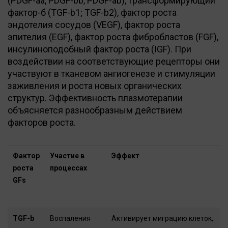
(PDGF-aa, PDGF-bb, PDGF-ab), трансформирующий
фактор-б (TGF-b1; TGF-b2), фактор роста
эндотелия сосудов (VEGF), фактор роста
эпителия (EGF), фактор роста фибробластов (FGF),
инсулиноподобный фактор роста (IGF). При
воздействии на соответствующие рецепторы они
участвуют в тканевом ангиогенезе и стимуляции
заживления и роста новых органических
структур. Эффективность плазмотерапии
объясняется разнообразным действием
факторов роста.
Фактор
Участие в
Эффект
роста
процессах
GFs
TGF-b
Воспаления
Активирует миграцию клеток,