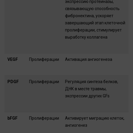
экспрессию протеиназы,
связывающую способность
фибронектина, ускоряет
завершающий этап клеточной
пролиферации, стимулирует
выработку коллагена
VEGF
Пролиферации
Активация ангиогенеза
PDGF
Пролиферации
Регуляция синтеза белков,
ДНК в месте травмы,
экспресcии других GFs
bFGF
Пролиферации
Активирует миграцию клеток,
ангиогенез