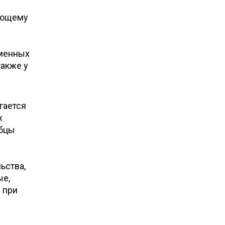
рующему
еменных
также у
гается
х
убцы
ьства,
ые,
 при