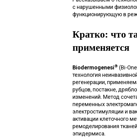
с нарушенными физиолог
функционирующую в реж
Кратко: что т
применяется
®
Biodermogenesi
(Bi-One
технология неинвазивно
регенерации, применяема
рубцов, постакне, дрябл
изменений. Метод сочет
переменных электромагн
электростимуляции и ва
активации клеточного м
ремоделирования ткане
эпидермиса.