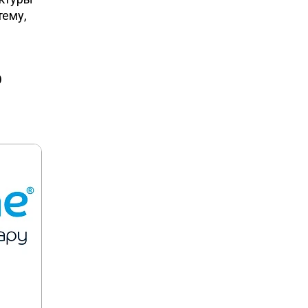
тему,
о