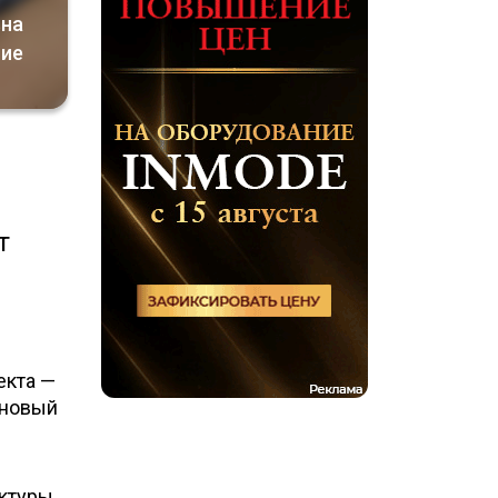
вна
ние
т
екта —
 новый
уктуры