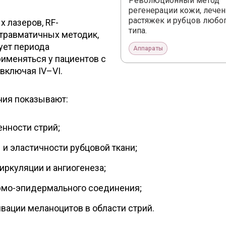
Революционный метод
регенерации кожи, лечен
растяжек и рубцов любо
х лазеров, RF-
типа.
 травматичных методик,
ует периода
Аппараты
именяться у пациентов с
включая IV–VI.
ния показывают:
нности стрий;
 и эластичности рубцовой ткани;
ркуляции и ангиогенеза;
рмо-эпидермального соединения;
вации меланоцитов в области стрий.