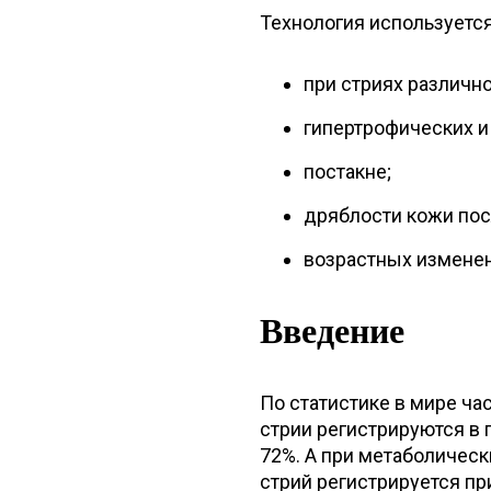
Технология используется
при стриях различно
гипертрофических и
постакне;
дряблости кожи пос
возрастных изменен
Введение
По статистике в мире ча
стрии регистрируются в
72%. А при метаболичес
стрий регистрируется пр