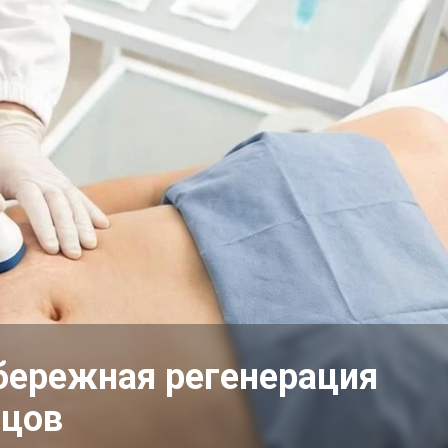
 бережная регенерация
бцов