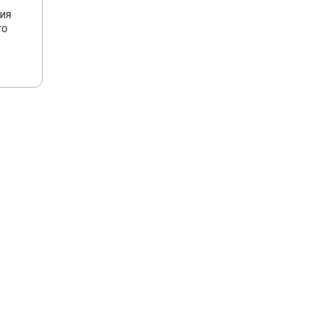
ия
го