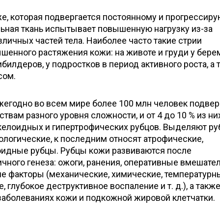
же, которая подвергается постоянному и прогресси
ьная ткань испытывает повышенную нагрузку из-за
личных частей тела. Наиболее часто такие стрии
ышенного растяжения кожи: на животе и груди у бер
билдеров, у подростков в период активного роста, а 
сом.
жегодно во всем мире более 100 млн человек подвер
вам разного уровня сложности, и от 4 до 10 % из ни
келоидных и гипертрофических рубцов. Выделяют р
ологические, к последним относят атрофические,
оидные рубцы. Рубцы кожи развиваются после
ного генеза: ожоги, ранения, оперативные вмешател
 факторы (механические, химические, температурн
глубокое деструктивное воспаление и т. д.), а также
заболеваниях кожи и подкожной жировой клетчатки.