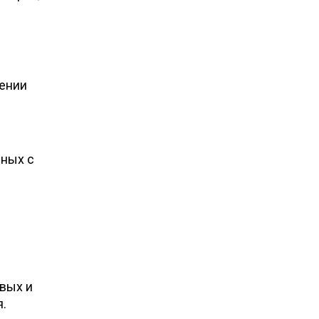
жении
нных с
вых и
.