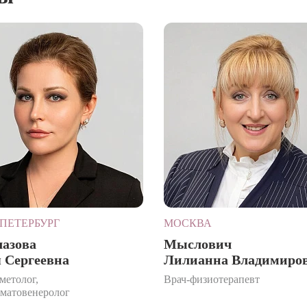
ПЕТЕРБУРГ
МОСКВА
лазова
Мыслович
 Сергеевна
Лилианна Владимиро
метолог,
Врач-физиотерапевт
рматовенеролог