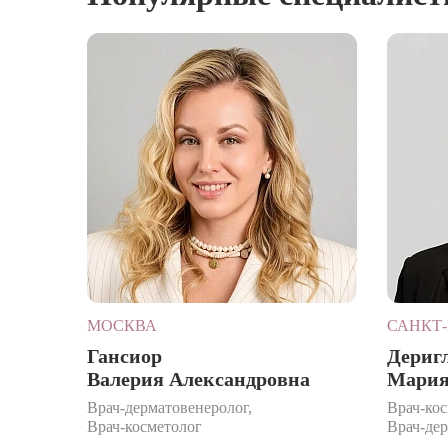
МОСКВА
САНКТ-
Гансиор
Дериг
Валерия Александровна
Мария
Врач-дерматовенеролог,
Врач-кос
Врач-косметолог
Врач-де