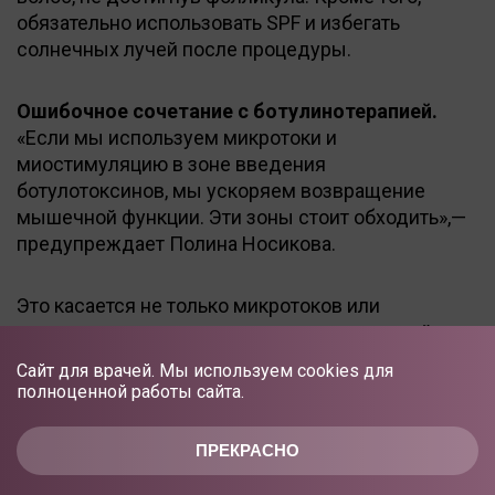
обязательно использовать SPF и избегать
солнечных лучей после процедуры.
Ошибочное сочетание с ботулинотерапией.
«Если мы используем микротоки и
миостимуляцию в зоне введения
ботулотоксинов, мы ускоряем возвращение
мышечной функции. Эти зоны стоит обходить»,—
предупреждает Полина Носикова.
Это касается не только микротоков или
электромиостимуляции, но и ультразвуковой
терапии и гальванизации, а также процедур с
Сайт для врачей. Мы используем cookies для
использованием низкоинтенсивного лазерного
полноценной работы сайта.
излучения красного и инфракрасного диапазона.
Все эти способы воздействия на кожу
ПРЕКРАСНО
регенерируют нервы и ускоряют восстановление
нервно-мышечной проводимости. После