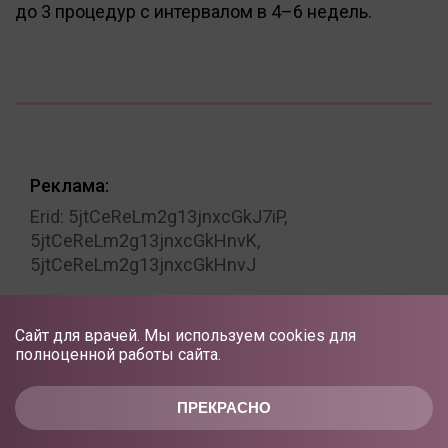
до 3 процедур с интервалом в 4–6 недель.
Реклама:
Erid: 5jtCeReLm2g13jnxcGkJ7iP,
5jtCeReLm2g13jnxcGkHnvK,
5jtCeReLm2g13jnxcGkHnvJ
Сайт для врачей. Мы используем cookies для
полноценной работы сайта.
ПРЕКРАСНО