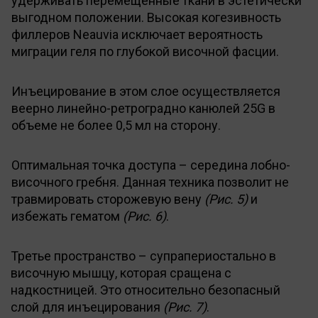
удерживать перемещенные ткани в эстетически
выгодном положении. Высокая когезивность
филлеров Neauvia исключает вероятность
миграции геля по глубокой височной фасции.
Инъецирование в этом слое осуществляется
веерно линейно-ретроградно канюлей 25G в
объеме не более 0,5 мл на сторону.
Оптимальная точка доступа – середина лобно-
височного гребня. Данная техника позволит не
травмировать сторожевую вену
(Рис. 5)
и
избежать гематом
(Рис. 6)
.
Третье пространство – супрапериостально в
височную мышцу, которая сращена с
надкостницей. Это относительно безопасный
слой для инъецирования
(Рис. 7)
.