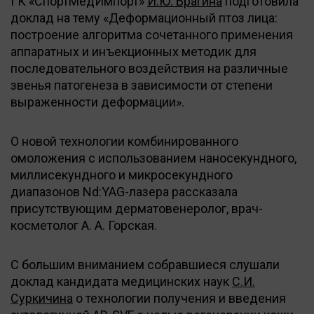
ГК «СпортМедИмпорт»
И.Ю. Брагина
подготовила
доклад на тему «Деформационный птоз лица:
построение алгоритма сочетанного применения
аппаратных и инъекционных методик для
последовательного воздействия на различные
звенья патогенеза в зависимости от степени
выраженности деформации».
О новой технологии комбинированного
омоложения с использованием наносекундного,
миллисекундного и микросекундного
диапазонов Nd:YAG-лазера рассказала
присутствующим дерматовенеролог, врач-
косметолог А. А. Горская.
С большим вниманием собравшиеся слушали
доклад кандидата медицинских наук
С.И.
Суркичина
о технологии получения и введения