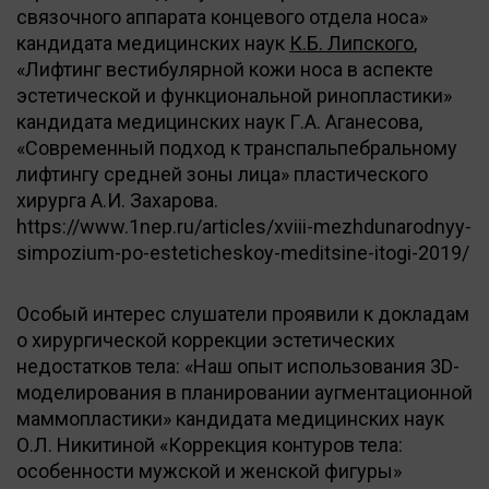
связочного аппарата концевого отдела носа»
кандидата медицинских наук
К.Б. Липского
,
«Лифтинг вестибулярной кожи носа в аспекте
эстетической и функциональной ринопластики»
кандидата медицинских наук Г.А. Аганесова,
«Современный подход к транспальпебральному
лифтингу средней зоны лица» пластического
хирурга А.И. Захарова.
https://www.1nep.ru/articles/xviii-mezhdunarodnyy-
simpozium-po-esteticheskoy-meditsine-itogi-2019/
Особый интерес слушатели проявили к докладам
о хирургической коррекции эстетических
недостатков тела: «Наш опыт использования 3D-
моделирования в планировании аугментационной
маммопластики» кандидата медицинских наук
О.Л. Никитиной «Коррекция контуров тела:
особенности мужской и женской фигуры»