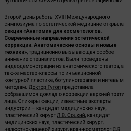
аутологичной AD-SVF с целью регенерации кожи.
Второй день работы XVIII Международного
симпозиума по эстетической медицине открыла
секция «Анатомия для косметологов.
Современные направления эстетической
коррекции. Анатомические основы и новые
техники»
, традиционно вызывающая особое
внимание специалистов. Были проведены
видеодемонстрации из анатомического театра, а
также мастер-классы по инъекционной
контурной пластике, ботулинотерапии и нитевым
методам.
Доктор Гутоп
представила
собравшимся доклад о коррекции верхней трети
лица. Спикеры секции, известные эксперты
индустрии – кандидат медицинских наук,
пластический хирург
Л.В. Соцкий
, кандидат
медицинских наук, пластический хирург,
челюстно-лицевой хирург, врач-косметолог
С.В.