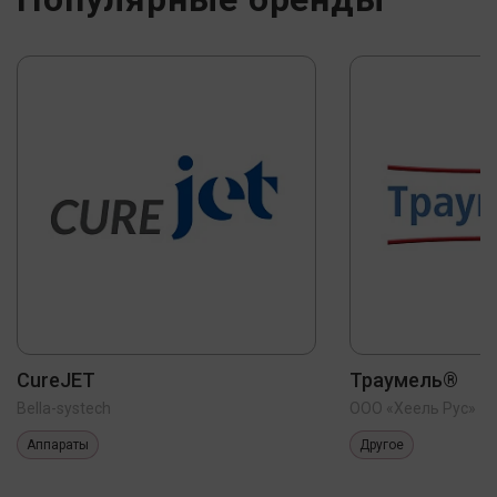
CureJET
Траумель®
Bella-systech
ООО «Хеель Рус»
Аппараты
Другое