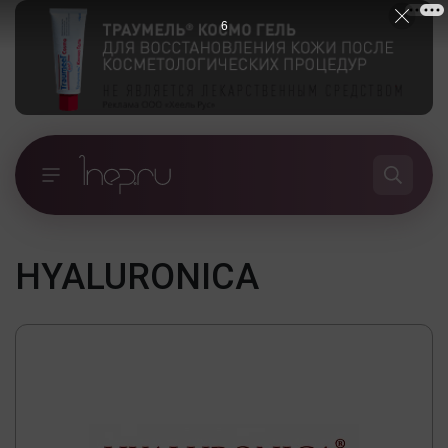
6
HYALURONICA