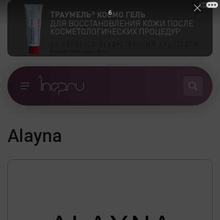
5
Alayna