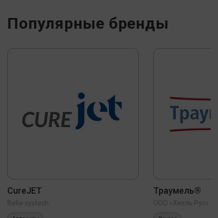
Популярные бренды
CureJET
Траумель®
Bella-systech
ООО «Хеель Рус»