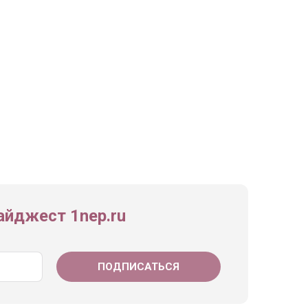
йджест 1nep.ru