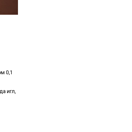
м 0,1
а игл,