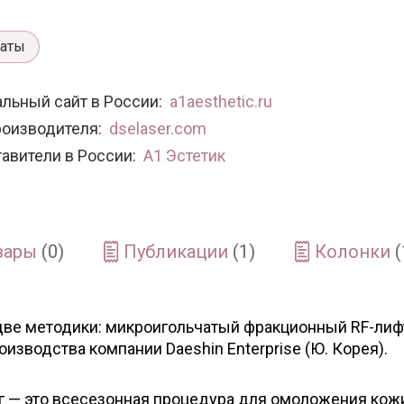
раты
льный сайт в России:
a1aesthetic.ru
роизводителя:
dselaser.com
авители в России:
А1 Эстетик
вары
(0)
Публикации
(1)
Колонки
(
ве методики: микроигольчатый фракционный RF-лиф
зводства компании Daeshin Enterprise (Ю. Корея).
 — это всесезонная процедура для омоложения кож