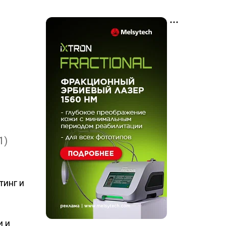
1)
тинг и
и и