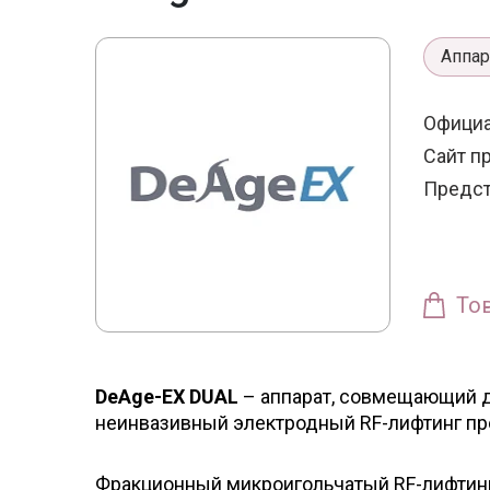
Аппа
Официа
Сайт п
Предст
То
DeAge-EX DUAL
– аппарат, совмещающий д
неинвазивный электродный RF-лифтинг прои
Фракционный микроигольчатый RF-лифтинг