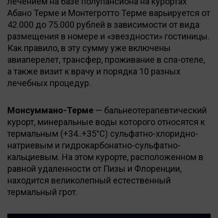
лечением на базе полупансиона на курортах
Абано Терме и Монтегротто Терме варьируется от
42.000 до 75.000 рублей в зависимости от вида
размещения в номере и «звездности» гостиницы.
Как правило, в эту сумму уже включены
авиаперелет, трансфер, проживание в спа-отеле,
а также визит к врачу и порядка 10 разных
лечебных процедур.
Монсуммано-Терме
— бальнеотерапевтический
курорт, минеральные воды которого относятся к
термальным (+34..+35°С) сульфатно-хлоридно-
натриевым и гидрокарбонатно-сульфатно-
кальциевым. На этом курорте, расположенном в
равной удаленности от Пизы и Флоренции,
находится великолепный естественный
термальный грот.