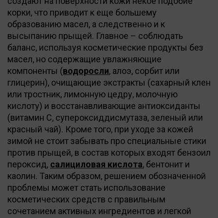
создают на поверхности кожи некое подобие
корки, что приводит к еще большему
образованию масел, а следственно и к
высыпанию прыщей. Главное – соблюдать
баланс, используя косметические продукты без
масел, но содержащие увлажняющие
компоненты (
водоросли
, алоэ, сорбит или
глицерин), очищающие экстракты (сахарный клен
или тростник, лимонную цедру, молочную
кислоту) и восстанавливающие антиоксиданты
(витамин С, супероксиддисмутаза, зеленый или
красный чай). Кроме того, при уходе за кожей
зимой не стоит забывать про специальные стики
против прыщей, в состав которых входят бензоил
пероксид,
салициловая кислота
, бентонит и
каолин. Таким образом, решением обозначенной
проблемы может стать использование
косметических средств с правильным
сочетанием активных ингредиентов и легкой