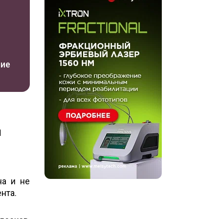
ние
и
на и не
нта.