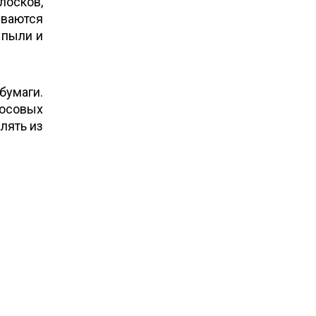
осков,
еваются
 пыли и
бумаги.
носовых
лять из