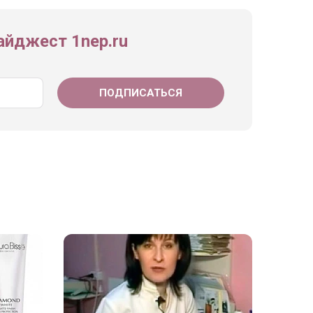
йджест 1nep.ru