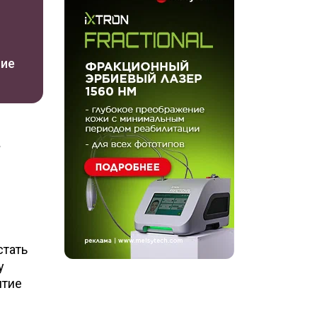
ние
а
стать
у
ятие