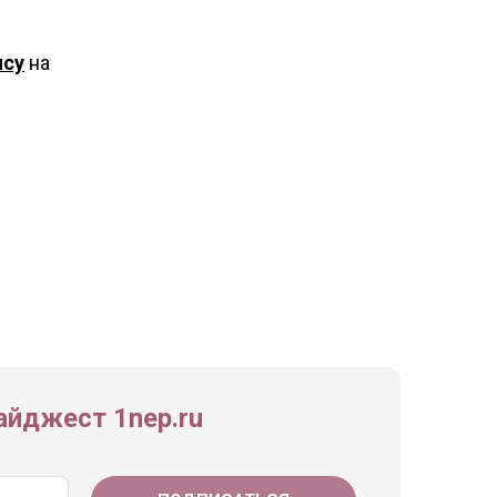
ису
на
йджест 1nep.ru