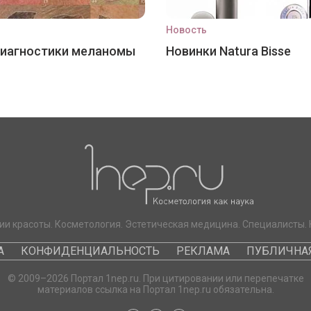
Новость
диагностики меланомы
Новинки Natura Bisse
ии красоты. Косметология. Эстетическая медицина. Специалисты. 
А
КОНФИДЕНЦИАЛЬНОСТЬ
РЕКЛАМА
ПУБЛИЧНАЯ
© 2009–2026 Портал 1nep.ru. При цитировании или перепечатке
материалов ссылка на Портал 1nep.ru обязательна.