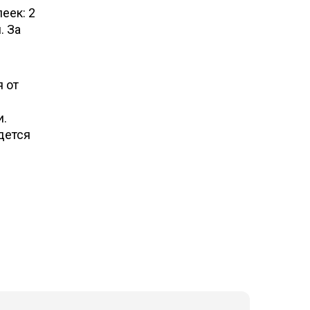
еек: 2
. За
 от
и.
дется