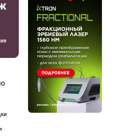
яж
ние
по
дки
и