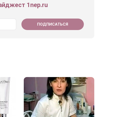
йджест 1nep.ru