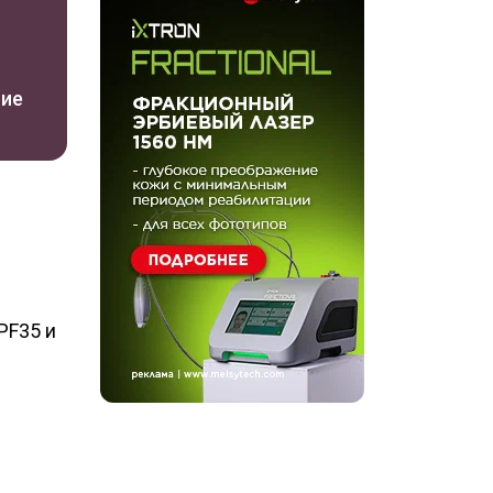
ние
PF35 и