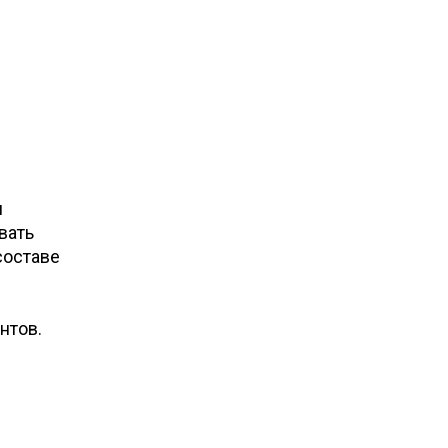
и
вать
составе
нтов.