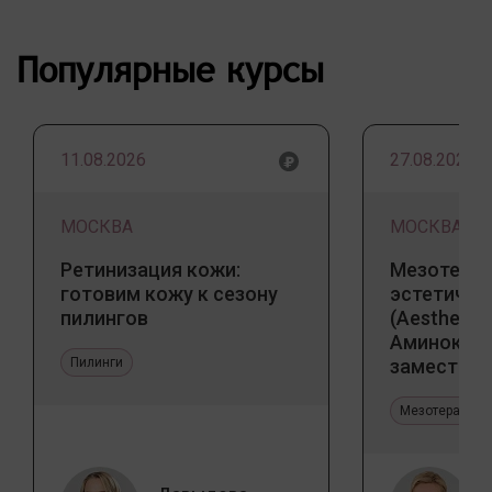
Популярные курсы
11.08.2026
27.08.2026
МОСКВА
МОСКВА
Ретинизация кожи:
Мезотерап
готовим кожу к сезону
эстетичес
пилингов
(Aesthetic 
Аминокис
Пилинги
заместите
Jalupro
Мезотерапия 