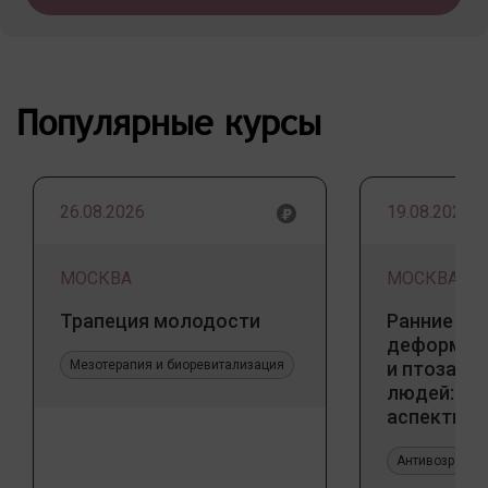
Популярные курсы
26.08.2026
19.08.2026
МОСКВА
МОСКВА
Трапеция молодости
Ранние пр
деформаци
Мезотерапия и биоревитализация
и птоза у
людей: к
аспекты и
тенденции
Антивозрастн