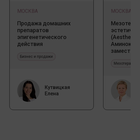
МОСКВА
МОСКВА
Продажа домашних
Мезотерап
препаратов
эстетичес
эпигенетического
(Aesthetic 
действия
Аминокис
заместите
Бизнес и продажи
Jalupro
Мезотерапия 
Кутвицкая
Елена