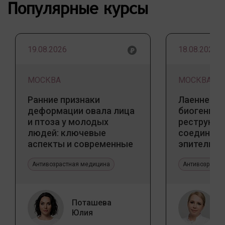
Популярные курсы
19.08.2026
18.08.2026
МОСКВА
МОСКВА
Ранние признаки
Лаеннек п
деформации овала лица
биогенны
и птоза у молодых
реструкту
людей: ключевые
соедините
аспекты и современные
эпителиал
тенденции
Прикладно
Антивозрастная медицина
эстетичес
Антивозрастн
Поташева
Юлия