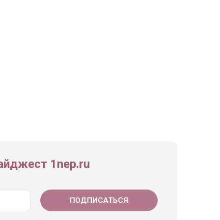
йджест 1nep.ru