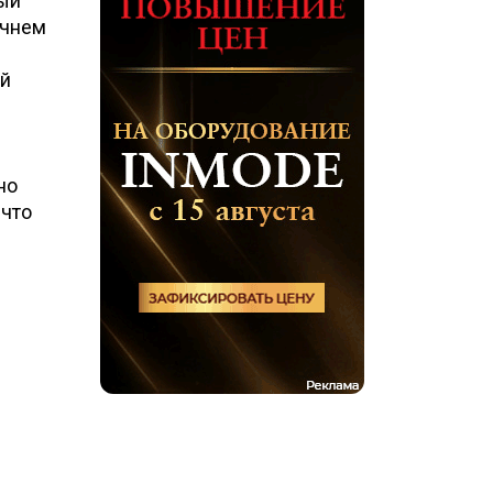
лый
ачнем
ой
но
 что