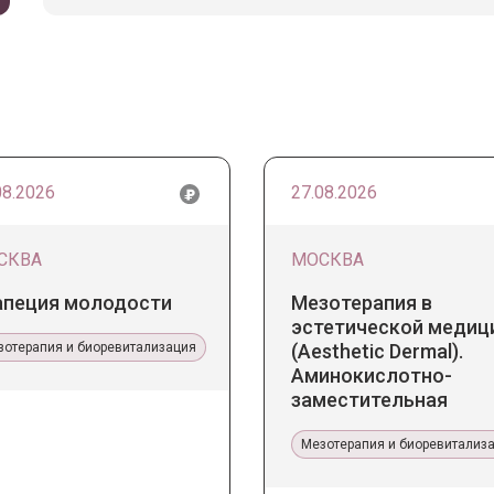
08.2026
27.08.2026
СКВА
МОСКВА
апеция молодости
Мезотерапия в
эстетической медиц
зотерапия и биоревитализация
(Aesthetic Dermal).
Аминокислотно-
заместительная
терапия Jalupro
Мезотерапия и биоревитализ