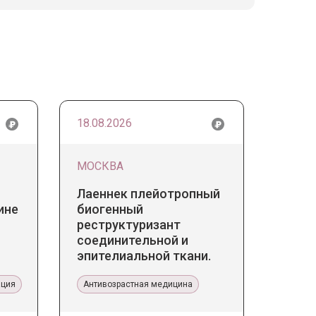
18.08.2026
МОСКВА
Лаеннек плейотропный
ине
биогенный
реструктуризант
соединительной и
эпителиальной ткани.
Прикладное значение в
ация
эстетической медицине
Антивозрастная медицина