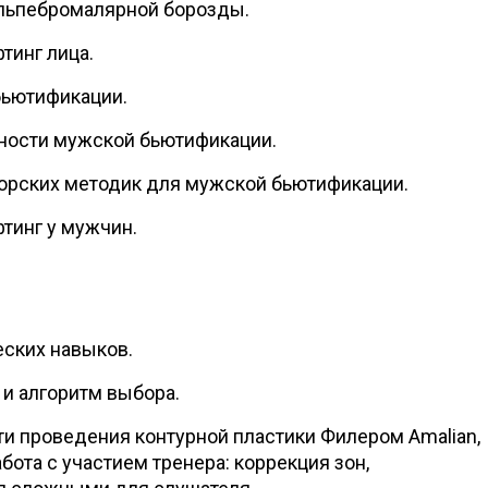
льпебромалярной борозды.
тинг лица.
бьютификации.
ности мужской бьютификации.
орских методик для мужской бьютификации.
тинг у мужчин.
еских навыков.
и алгоритм выбора.
 проведения контурной пластики Филером Amalian,
ота с участием тренера: коррекция зон,