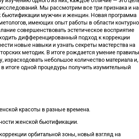
у изучению одного из них; каждое отличие — это це
 исследований. Мы рассмотрим все три признака и н
к бьютификации мужчин и женщин. Новая программа
метологов, имеющих опыт работы в области контурн
лание совершенствовать эстетическое восприятие
аходить дифференцированный подход к коррекции
ести новые навыки и узнать секреты мастерства на
торских методик. В итоге рождается умение правиль
, израсходовать небольшое количество материала и,
ю в итоге одной процедуры получить изумительный
енской красоты в разные времена.
ности женской бьютификации.
коррекции орбитальной зоны, новый взгляд на