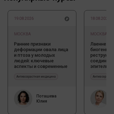
19.08.2026
18.08.2026
МОСКВА
МОСКВА
Ранние признаки
Лаеннек п
деформации овала лица
биогенны
и птоза у молодых
реструкту
людей: ключевые
соедините
аспекты и современные
эпителиал
тенденции
Прикладно
Антивозрастная медицина
эстетичес
Антивозрастн
Поташева
Юлия