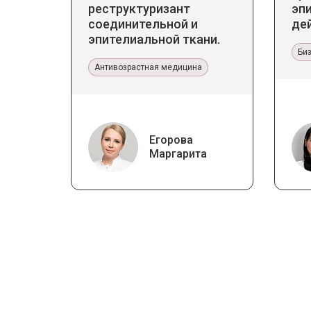
реструктуризант
эп
соединительной и
де
эпителиальной ткани.
Прикладное значение в
Би
эстетической медицине
Антивозрастная медицина
Егорова
Маргарита