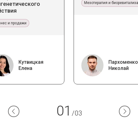
игенетического
Мезотерапия и биоревитализ
йствия
знес и продажи
Кутвицкая
Пархоменко
Елена
Николай
01
/03