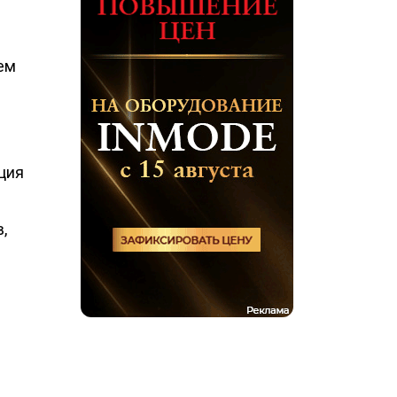
ем
ция
,