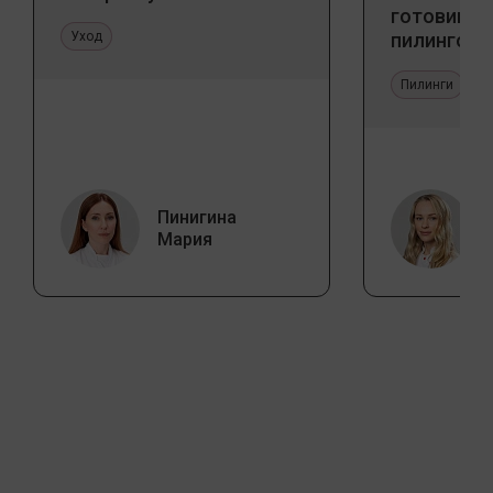
готовим к
Уход
пилингов
Пилинги
Пинигина
Мария