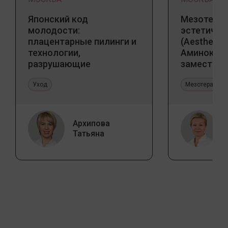
Японский код
Мезотерап
молодости:
эстетичес
плацентарные пилинги и
(Aesthetic 
технологии,
Аминокис
разрушающие
заместите
стереотипы
Jalupro
Уход
Мезотерапия 
Архипова
Татьяна