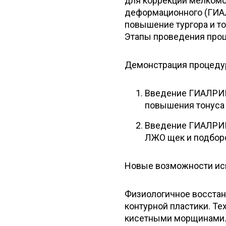
для коррекции мелком
деформационного (ГИАЛ
повышение тургора и то
Этапы проведения проц
Демонстрация процеду
Введение ГИАЛРИП
повышения тонуса 
Введение ГИАЛРИП
ЛЖО щек и подбор
Новые возможности исп
Физиологичное восстано
контурной пластики. Те
кисетными морщинами. 