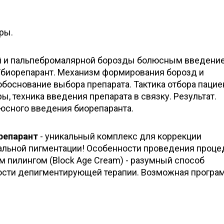
ры.
й и пальпебромалярной борозды болюсным введени
иорепарант. Механизм формирования борозд и
обоснование выбора препарата. Тактика отбора пацие
, техника введения препарата в связку. Результат.
юсного введения биорепаранта.
репарант
- уникальный комплекс для коррекции
льной пигментации! Особенности проведения проце
 пилингом (Block Age Cream) - разумный способ
сти депигментирующей терапии. Возможная програ