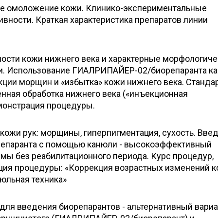
ое омоложение кожи. Клинико-экспериментальные
вности. Краткая характеристика препаратов линии
ости кожи нижнего века и характерные морфологич
и. Использование ГИАЛРИПАЙЕР-02/биорепаранта ка
кции морщин и «избытка» кожи нижнего века. Станда
енная обработка нижнего века («инъекционная
монстрация процедуры.
кожи рук: морщины, гиперпигментация, сухость. Вве
паранта с помощью канюли - высокоэффективный
мы без реабилитационного периода. Курс процедур,
ция процедуры: «Коррекция возрастных изменений 
юльная техника»
для введения биорепарантов - альтернативный вариа