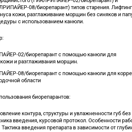
орщинистого (ГИАЛРИПАЙЕР-02/биорепарант) и
РИПАЙЕР-08/биорепарант) типов старения. Лифтинг
нуса кожи, разглаживание морщин без синяков и пап
едуры с использованием канюли.
р:
АЙЕР-02/биорепарант с помощью канюли для
кожи и разглаживания морщин.
АЙЕР-08/биорепарант с помощью канюли для корре
одочной области
ользования биорепарантов:
вление контура, структуры и увлажненности губ без
хника введения, курсовой протокол. Особенности раб
Тактика введения препарата в зависимости от глуб