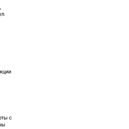
,
ул.
кции
оты с
ины