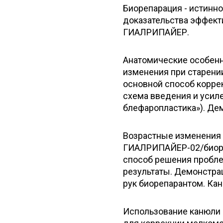
Биорепарация - истинн
доказательства эффекти
ГИАЛРИПАЙЕР.
Анатомические особенн
изменения при старени
основной способ корре
схема введения и усил
блефаропластика»). Де
Возрастные изменения 
ГИАЛРИПАЙЕР-02/биоре
способ решения пробле
результаты. Демонстра
рук биорепарантом. Кан
Использование канюли 