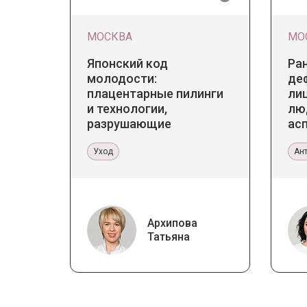
МОСКВА
МО
Японский код
Ра
молодости:
де
плацентарные пилинги
лиц
и технологии,
лю
разрушающие
ас
стереотипы
те
Уход
Ан
Архипова
Татьяна