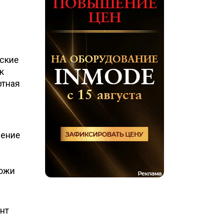
еские
к
ртная
дение
кожи
нт