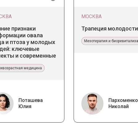
СКВА
МОСКВА
нние признаки
Трапеция молодости
формации овала
а и птоза у молодых
Мезотерапия и биоревитализ
дей: ключевые
пекты и современные
нденции
тивозрастная медицина
Поташева
Пархоменко
Юлия
Николай