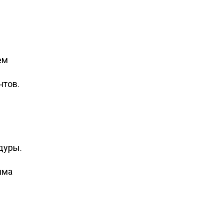
ем
нтов.
дуры.
мма