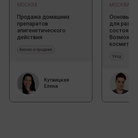
МОСКВА
МОСКВА
Продажа домашних
Основы ба
препаратов
для разны
эпигенетического
состояний
действия
Возможно
косметоло
Бизнес и продажи
и дома
Уход
Кутвицкая
Елена