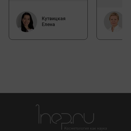
Кутвицкая
Елена