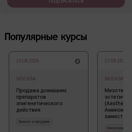
Популярные курсы
25.08.2026
27.08.2026
МОСКВА
МОСКВА
Продажа домашних
Мезотерап
препаратов
эстетичес
эпигенетического
(Aesthetic 
действия
Аминокис
заместите
Бизнес и продажи
Jalupro
Мезотерапия 