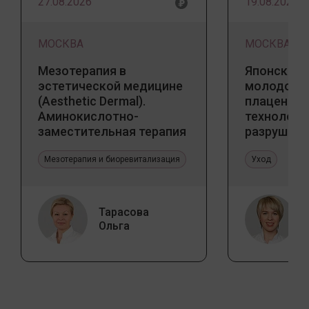
27.08.2026
19.08.2026
МОСКВА
МОСКВА
Мезотерапия в
Японский 
эстетической медицине
молодости
(Aesthetic Dermal).
плацентар
Аминокислотно-
технологи
заместительная терапия
разрушаю
Jalupro
стереоти
Мезотерапия и биоревитализация
Уход
Тарасова
Ольга