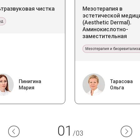
ьтразвуковая чистка
Мезотерапия в
эстетической медиц
од
(Aesthetic Dermal).
Аминокислотно-
заместительная
терапия Jalupro
Мезотерапия и биоревитализ
Пинигина
Тарасова
Мария
Ольга
01
/03