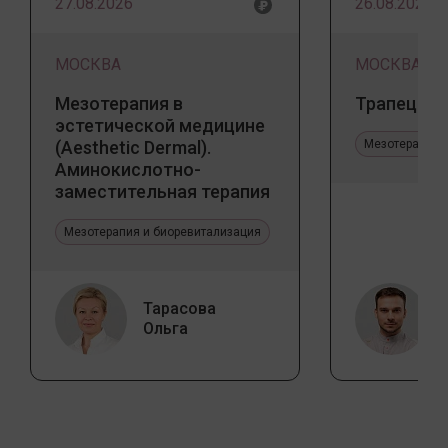
27.08.2026
26.08.2026
МОСКВА
МОСКВА
Мезотерапия в
Трапеция 
эстетической медицине
(Aesthetic Dermal).
Мезотерапия 
Аминокислотно-
заместительная терапия
Jalupro
Мезотерапия и биоревитализация
Тарасова
Ольга