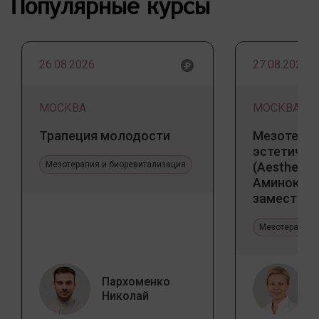
Популярные курсы
26.08.2026
27.08.2026
МОСКВА
МОСКВА
Трапеция молодости
Мезотерап
эстетичес
Мезотерапия и биоревитализация
(Aesthetic 
Аминокис
заместите
Jalupro
Мезотерапия 
Пархоменко
Николай