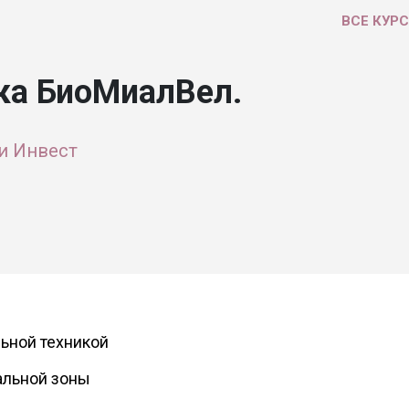
ВСЕ КУР
ка БиоМиалВел.
и Инвест
ьной техникой
альной зоны