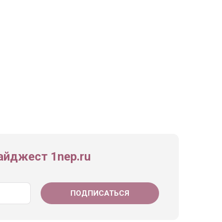
йджест 1nep.ru